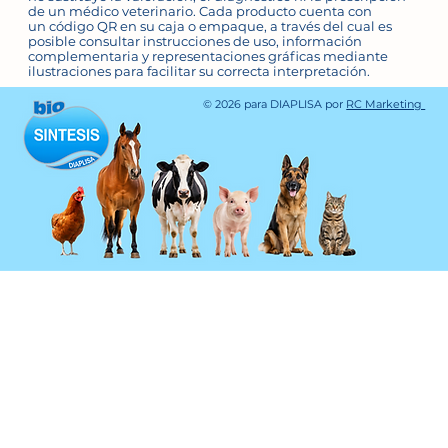
advertencias específicas de uso.
de un médico veterinario. Cada producto cuenta con
Por ello, es importante revisar la
un código QR en su caja o empaque, a través del cual es
posible consultar instrucciones de uso, información
información al reverso, interior del
complementaria y representaciones gráficas mediante
ilustraciones para facilitar su correcta interpretación.
empaque o ficha técnica antes de
su aplicación.
© 2026 para DIAPLISA por
RC Marketing