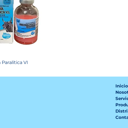
 Paralítica VI
Inici
Noso
Servi
Prod
Distr
Cont